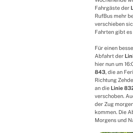
Fahrgäste der
RufBus mehr be
verschieben sic
Fahrten gibt es
Für einen besse
Abfahrt der
Lin
hier nun um 16:
843
, die an Fe
Richtung Zehden
an die
Linie 83
verschoben. Au
der Zug morgen
kommen. Die Abf
Morgens und Na