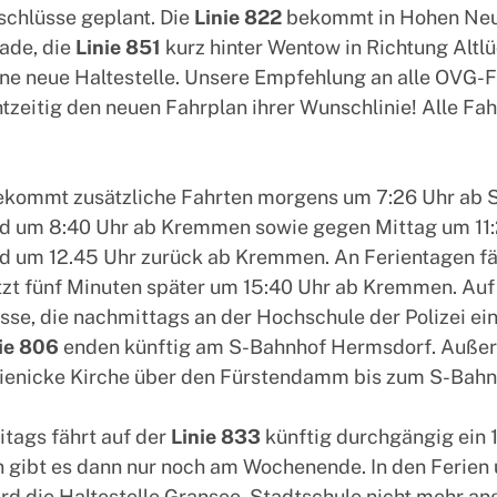
schlüsse geplant. Die
Linie 822
bekommt in Hohen Neu
ade, die
Linie 851
kurz hinter Wentow in Richtung Altl
ine neue Haltestelle. Unsere Empfehlung an alle OVG-F
htzeitig den neuen Fahrplan ihrer Wunschlinie! Alle Fa
kommt zusätzliche Fahrten morgens um 7:26 Uhr ab 
d um 8:40 Uhr ab Kremmen sowie gegen Mittag um 11:
d um 12.45 Uhr zurück ab Kremmen. An Ferientagen fä
tzt fünf Minuten später um 15:40 Uhr ab Kremmen. Auf
usse, die nachmittags an der Hochschule der Polizei ein
ie 806
enden künftig am S-Bahnhof Hermsdorf. Außer
ienicke Kirche über den Fürstendamm bis zum S-Bahn
itags fährt auf der
Linie 833
künftig durchgängig ein 
 gibt es dann nur noch am Wochenende. In den Ferien
d die Haltestelle Gransee, Stadtschule nicht mehr an