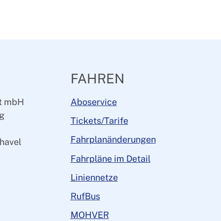
FAHREN
ft mbH
Aboservice
rg
Tickets/Tarife
Fahrplanänderungen
havel
Fahrpläne im Detail
Liniennetze
RufBus
MOHVER