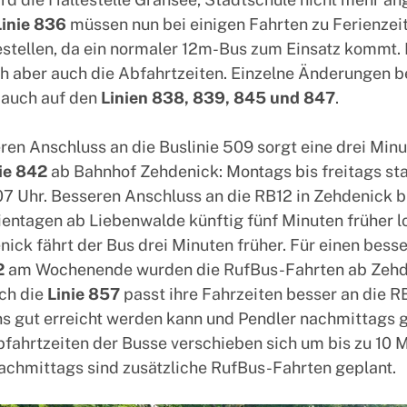
Linie 836
müssen nun bei einigen Fahrten zu Ferienzei
stellen, da ein normaler 12m-Bus zum Einsatz kommt.
h aber auch die Abfahrtzeiten. Einzelne Änderungen b
 auch auf den
Linien 838, 839, 845 und 847
.
ren Anschluss an die Buslinie 509 sorgt eine drei Minu
ie 842
ab Bahnhof Zehdenick: Montags bis freitags sta
07 Uhr. Besseren Anschluss an die RB12 in Zehdenick b
rientagen ab Liebenwalde künftig fünf Minuten früher l
ick fährt der Bus drei Minuten früher. Für einen bess
2
am Wochenende wurden die RufBus-Fahrten ab Zehd
ch die
Linie 857
passt ihre Fahrzeiten besser an die R
s gut erreicht werden kann und Pendler nachmittags 
ahrtzeiten der Busse verschieben sich um bis zu 10 M
chmittags sind zusätzliche RufBus-Fahrten geplant.