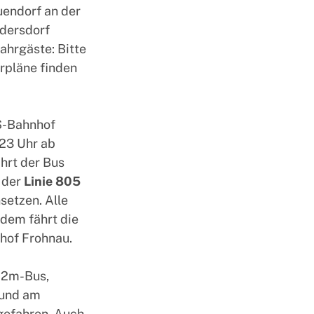
endorf an der
üdersdorf
ahrgäste: Bitte
hrpläne finden
S-Bahnhof
23 Uhr ab
hrt der Bus
 der
Linie 805
setzen. Alle
dem fährt die
hof Frohnau.
12m-Bus,
 und am
gefahren. Auch