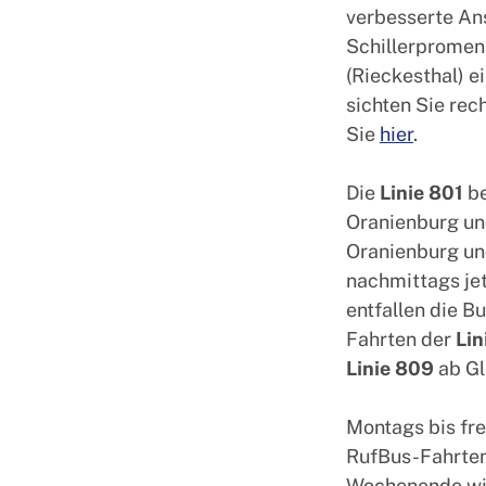
verbesserte An
Schillerpromen
(Rieckesthal) e
sichten Sie rec
Sie
hier
.
Die
Linie 801
be
Oranienburg un
Oranienburg un
nachmittags je
entfallen die B
Fahrten der
Lin
Linie 809
ab Gl
Montags bis fre
RufBus-Fahrten
Wochenende wir