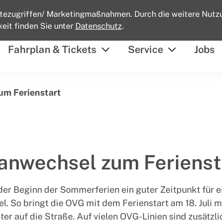
tezugriffen/ Marketingmaßnahmen. Durch die weitere Nutz
eit finden Sie unter
Datenschutz
.
Fahrplan & Tickets
Service
Jobs
von
von
Fahrplan
Service
um Ferienstart
&
öffnen
Tickets
öffnen
anwechsel zum Ferienst
t der Beginn der Sommerferien ein guter Zeitpunkt für e
. So bringt die OVG mit dem Ferienstart am 18. Juli 
er auf die Straße. Auf vielen OVG-Linien sind zusätzl