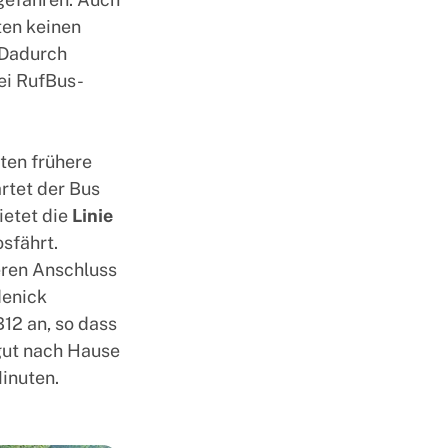
ten keinen
 Dadurch
ei RufBus-
ten frühere
rtet der Bus
ietet die
Linie
osfährt.
eren Anschluss
enick
B12 an, so dass
gut nach Hause
inuten.