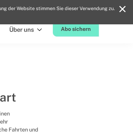
OVG BuchungsApp
Kontakt
ung der Website stimmen Sie dieser Verwendung zu.
Abo sichern
Über uns
von
Über
uns
öffnen
art
inen
mehr
iche Fahrten und