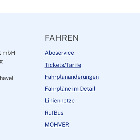
FAHREN
ft mbH
Aboservice
rg
Tickets/Tarife
Fahrplanänderungen
havel
Fahrpläne im Detail
Liniennetze
RufBus
MOHVER