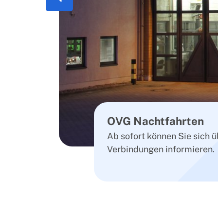
Previous
OVG Nachtfahrten
OVG Busflotte
Ab sofort können Sie sich ü
Lorem ipsum dolor sit amet
Verbindungen informieren.
elitr, sed diam nonumy eir