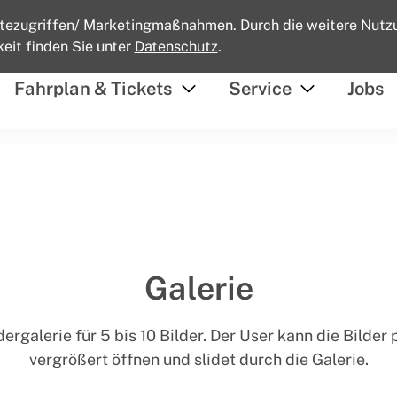
tezugriffen/ Marketingmaßnahmen. Durch die weitere Nutz
eit finden Sie unter
Datenschutz
.
Fahrplan & Tickets
Service
Jobs
von
von
Fahrplan
Service
&
öffnen
Tickets
öffnen
Galerie
dergalerie für 5 bis 10 Bilder. Der User kann die Bilder 
vergrößert öffnen und slidet durch die Galerie.